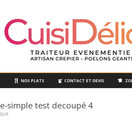
Skip
to
Y
NOS PLATS
CONTACT ET DEVIS
ZO
content
-simple test decoupé 4
IQUE
.