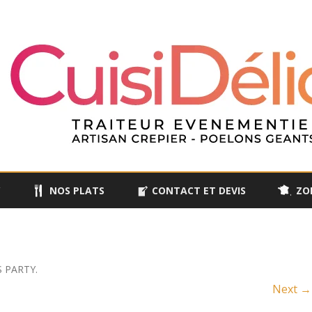
Skip
to
Y
NOS PLATS
CONTACT ET DEVIS
ZO
content
S PARTY
.
Next →