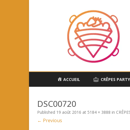
ACCUEIL
CRÊPES PART
DSC00720
Published
19 août 2016
at
5184 × 3888
in
CRÊPE
← Previous