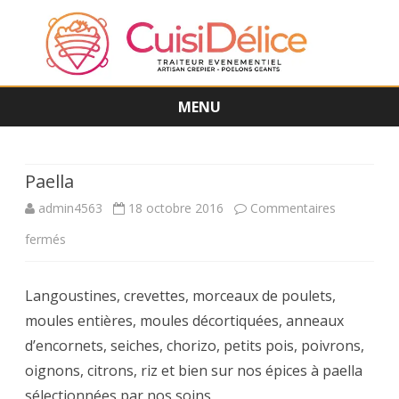
MENU
Skip
to
content
Paella
admin4563
18 octobre 2016
Commentaires
sur
fermés
Paella
Langoustines, crevettes, morceaux de poulets,
moules entières, moules décortiquées, anneaux
d’encornets, seiches, chorizo, petits pois, poivrons,
oignons, citrons, riz et bien sur nos épices à paella
sélectionnées par nos soins